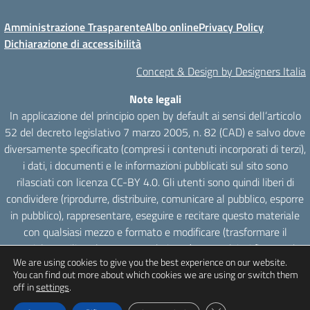
Amministrazione Trasparente
Albo online
Privacy Policy
Dichiarazione di accessibilità
Concept & Design by Designers Italia
Note legali
In applicazione del principio open by default ai sensi dell’articolo
52 del decreto legislativo 7 marzo 2005, n. 82 (CAD) e salvo dove
diversamente specificato (compresi i contenuti incorporati di terzi),
i dati, i documenti e le informazioni pubblicati sul sito sono
rilasciati con licenza CC-BY 4.0. Gli utenti sono quindi liberi di
condividere (riprodurre, distribuire, comunicare al pubblico, esporre
in pubblico), rappresentare, eseguire e recitare questo materiale
con qualsiasi mezzo e formato e modificare (trasformare il
materiale e utilizzarlo per opere derivate) per qualsiasi fine, anche
We are using cookies to give you the best experience on our website.
commerciale con il solo onere di attribuzione, senza apporre
You can find out more about which cookies we are using or switch them
restrizioni aggiuntive.
off in
settings
.