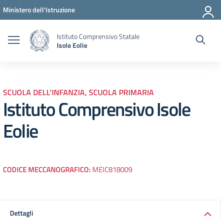
Vai ai contenuti
Vai al menu di navigazione
Vai al footer
Ministero dell'Istruzione
Istituto Comprensivo Statale
Isole Eolie
SCUOLA DELL'INFANZIA, SCUOLA PRIMARIA
Istituto Comprensivo Isole
Eolie
CODICE MECCANOGRAFICO:
MEIC818009
Dettagli