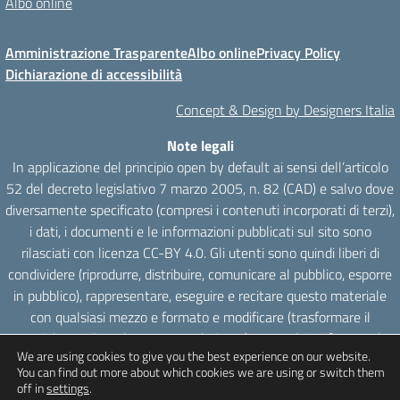
Albo online
Amministrazione Trasparente
Albo online
Privacy Policy
Dichiarazione di accessibilità
Concept & Design by Designers Italia
Note legali
In applicazione del principio open by default ai sensi dell’articolo
52 del decreto legislativo 7 marzo 2005, n. 82 (CAD) e salvo dove
diversamente specificato (compresi i contenuti incorporati di terzi),
i dati, i documenti e le informazioni pubblicati sul sito sono
rilasciati con licenza CC-BY 4.0. Gli utenti sono quindi liberi di
condividere (riprodurre, distribuire, comunicare al pubblico, esporre
in pubblico), rappresentare, eseguire e recitare questo materiale
con qualsiasi mezzo e formato e modificare (trasformare il
materiale e utilizzarlo per opere derivate) per qualsiasi fine, anche
We are using cookies to give you the best experience on our website.
commerciale con il solo onere di attribuzione, senza apporre
You can find out more about which cookies we are using or switch them
restrizioni aggiuntive.
off in
settings
.