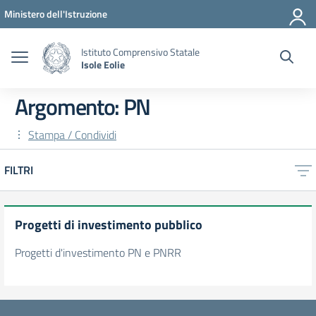
Vai ai contenuti
Vai al menu di navigazione
Vai al footer
Ministero dell'Istruzione
Istituto Comprensivo Statale
Isole Eolie
Argomento: PN
Stampa / Condividi
FILTRI
Progetti di investimento pubblico
Progetti d'investimento PN e PNRR