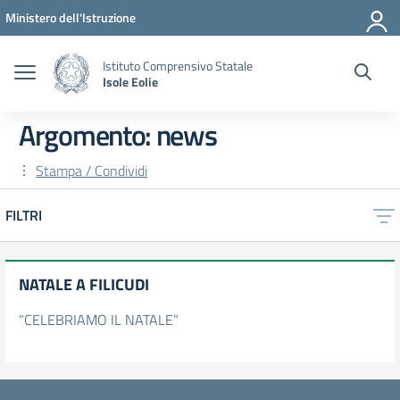
Vai ai contenuti
Vai al menu di navigazione
Vai al footer
Ministero dell'Istruzione
Istituto Comprensivo Statale
Isole Eolie
Argomento: news
Stampa / Condividi
FILTRI
NATALE A FILICUDI
“CELEBRIAMO IL NATALE”