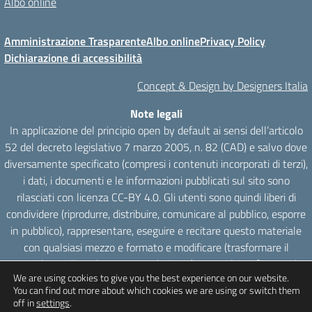
Albo online
Amministrazione Trasparente
Albo online
Privacy Policy
Dichiarazione di accessibilità
Concept & Design by Designers Italia
Note legali
In applicazione del principio open by default ai sensi dell’articolo
52 del decreto legislativo 7 marzo 2005, n. 82 (CAD) e salvo dove
diversamente specificato (compresi i contenuti incorporati di terzi),
i dati, i documenti e le informazioni pubblicati sul sito sono
rilasciati con licenza CC-BY 4.0. Gli utenti sono quindi liberi di
condividere (riprodurre, distribuire, comunicare al pubblico, esporre
in pubblico), rappresentare, eseguire e recitare questo materiale
con qualsiasi mezzo e formato e modificare (trasformare il
materiale e utilizzarlo per opere derivate) per qualsiasi fine, anche
We are using cookies to give you the best experience on our website.
commerciale con il solo onere di attribuzione, senza apporre
You can find out more about which cookies we are using or switch them
restrizioni aggiuntive.
off in
settings
.