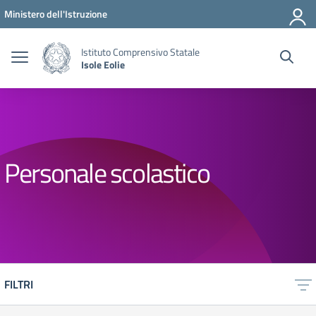
Vai ai contenuti
Vai al menu di navigazione
Vai al footer
Ministero dell'Istruzione
Istituto Comprensivo Statale
Isole Eolie
Personale scolastico
FILTRI