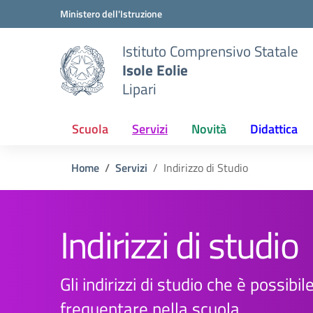
Vai ai contenuti
Vai al menu di navigazione
Vai al footer
Ministero dell'Istruzione
Istituto Comprensivo Statale
Isole Eolie
Lipari
Scuola
Servizi
Novità
Didattica
Home
Servizi
Indirizzo di Studio
Indirizzi di studio
Gli indirizzi di studio che è possibil
frequentare nella scuola