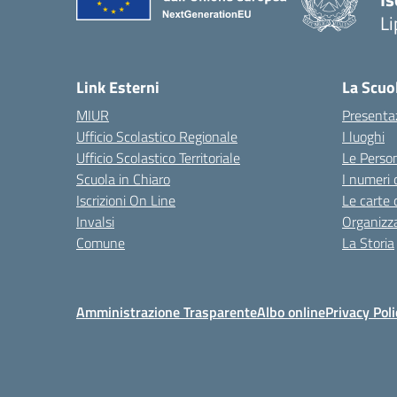
Li
Link Esterni
La Scuo
MIUR
Presenta
Ufficio Scolastico Regionale
I luoghi
Ufficio Scolastico Territoriale
Le Perso
Scuola in Chiaro
I numeri 
Iscrizioni On Line
Le carte 
Invalsi
Organizz
Comune
La Storia
Amministrazione Trasparente
Albo online
Privacy Poli