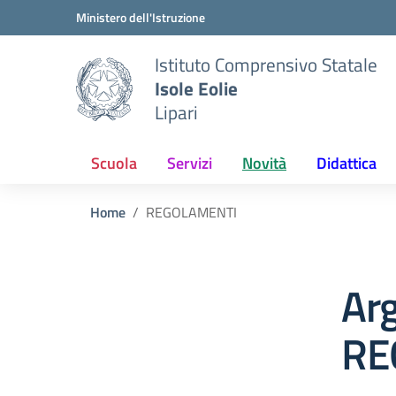
Vai ai contenuti
Vai al menu di navigazione
Vai al footer
Ministero dell'Istruzione
Istituto Comprensivo Statale
Isole Eolie
Lipari
Scuola
Servizi
Novità
Didattica
Home
REGOLAMENTI
Ar
RE