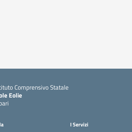
tituto Comprensivo Statale
ole Eolie
pari
la
I Servizi