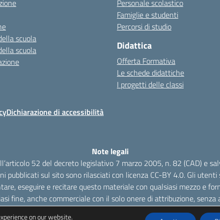
zione
Personale scolastico
Famiglie e studenti
ne
Percorsi di studio
della scuola
Didattica
della scuola
Offerta Formativa
azione
Le schede didattiche
I progetti delle classi
cy
Dichiarazione di accessibilità
Note legali
dell’articolo 52 del decreto legislativo 7 marzo 2005, n. 82 (CAD) e s
oni pubblicati sul sito sono rilasciati con licenza CC-BY 4.0. Gli utenti s
tare, eseguire e recitare questo materiale con qualsiasi mezzo e form
iasi fine, anche commerciale con il solo onere di attribuzione, senza a
experience on our website.