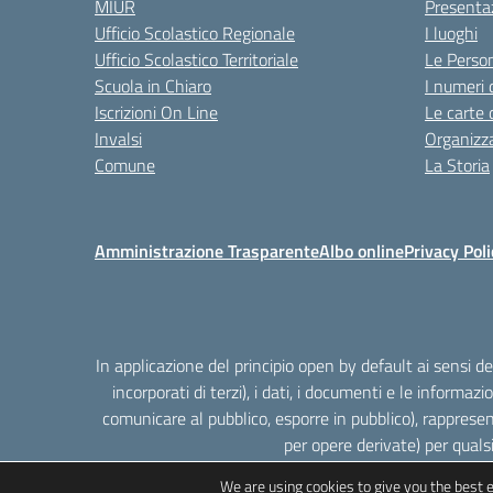
MIUR
Presenta
Ufficio Scolastico Regionale
I luoghi
Ufficio Scolastico Territoriale
Le Perso
Scuola in Chiaro
I numeri 
Iscrizioni On Line
Le carte 
Invalsi
Organizz
Comune
La Storia
Amministrazione Trasparente
Albo online
Privacy Poli
In applicazione del principio open by default ai sensi 
incorporati di terzi), i dati, i documenti e le informazi
comunicare al pubblico, esporre in pubblico), rappresen
per opere derivate) per quals
We are using cookies to give you the best 