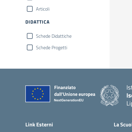
Articoli
DIDATTICA
Schede Didattiche
Schede Progetti
Is
Is
Li
Link Esterni
La Scuo