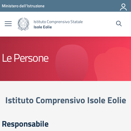
Vai ai contenuti
Vai al menu di navigazione
Vai al footer
Ministero dell'Istruzione
Istituto Comprensivo Statale
Isole Eolie
Le Persone
Istituto Comprensivo Isole Eolie
Responsabile