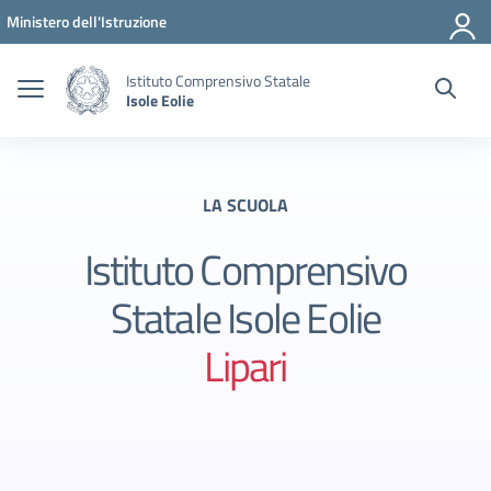
Vai ai contenuti
Vai al menu di navigazione
Vai al footer
Ministero dell'Istruzione
Istituto Comprensivo Statale
Isole Eolie
LA SCUOLA
Istituto Comprensivo
Statale Isole Eolie
Lipari