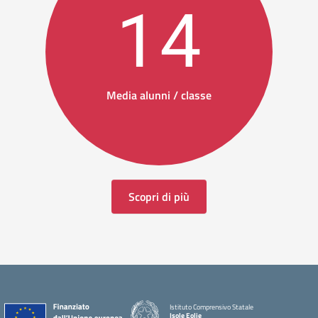
14
Media alunni / classe
Scopri di più
Istituto Comprensivo Statale
Isole Eolie