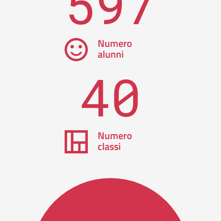
597
Numero
alunni
40
Numero
classi