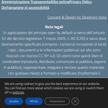
Amministrazione Trasparente
Albo online
Privacy Policy
Dichiarazione di accessibilità
Concept & Design by Designers Italia
Note legali
In applicazione del principio open by default ai sensi dell’articolo
52 del decreto legislativo 7 marzo 2005, n. 82 (CAD) e salvo dove
diversamente specificato (compresi i contenuti incorporati di terzi),
i dati, i documenti e le informazioni pubblicati sul sito sono
rilasciati con licenza CC-BY 4.0. Gli utenti sono quindi liberi di
condividere (riprodurre, distribuire, comunicare al pubblico, esporre
in pubblico), rappresentare, eseguire e recitare questo materiale
con qualsiasi mezzo e formato e modificare (trasformare il
materiale e utilizzarlo per opere derivate) per qualsiasi fine, anche
We are using cookies to give you the best experience on our website.
commerciale con il solo onere di attribuzione, senza apporre
You can find out more about which cookies we are using or switch them
restrizioni aggiuntive.
off in
settings
.
Close GDPR Cookie Ba
Accetta
Rifiuta
Impostazioni