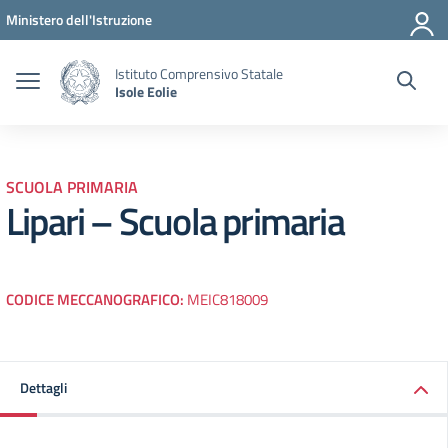
Vai ai contenuti
Vai al menu di navigazione
Vai al footer
Ministero dell'Istruzione
Istituto Comprensivo Statale
Isole Eolie
SCUOLA PRIMARIA
Lipari – Scuola primaria
CODICE MECCANOGRAFICO:
MEIC818009
Dettagli