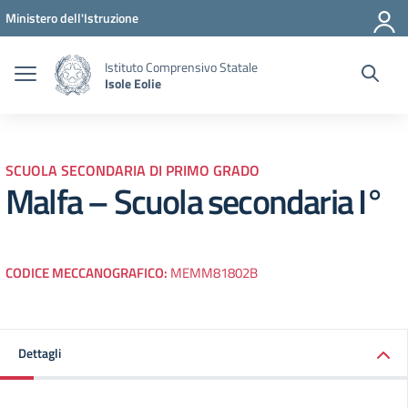
Vai ai contenuti
Vai al menu di navigazione
Vai al footer
Ministero dell'Istruzione
Istituto Comprensivo Statale
Isole Eolie
SCUOLA SECONDARIA DI PRIMO GRADO
Malfa – Scuola secondaria I°
CODICE MECCANOGRAFICO:
MEMM81802B
Dettagli