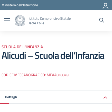
Vai ai contenuti
Vai al menu di navigazione
Vai al footer
Ministero dell'Istruzione
Istituto Comprensivo Statale
Isole Eolie
SCUOLA DELL'INFANZIA
Alicudi – Scuola dell’Infanzia
CODICE MECCANOGRAFICO:
MEAA818049
Dettagli