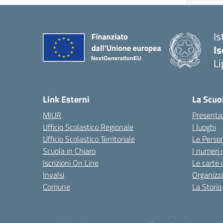
Is
Is
Li
Link Esterni
La Scuo
MIUR
Presenta
Ufficio Scolastico Regionale
I luoghi
Ufficio Scolastico Territoriale
Le Perso
Scuola in Chiaro
I numeri 
Iscrizioni On Line
Le carte 
Invalsi
Organizz
Comune
La Storia