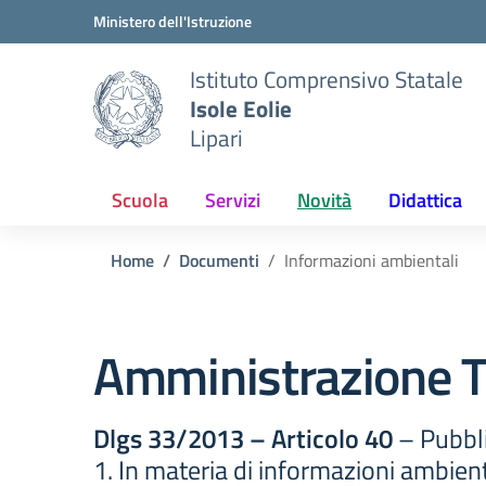
Vai ai contenuti
Vai al menu di navigazione
Vai al footer
Ministero dell'Istruzione
Istituto Comprensivo Statale
Isole Eolie
Lipari
Scuola
Servizi
Novità
Didattica
Home
Documenti
Informazioni ambientali
Amministrazione T
Dlgs 33/2013 – Articolo 40
– Pubbli
1. In materia di informazioni ambient