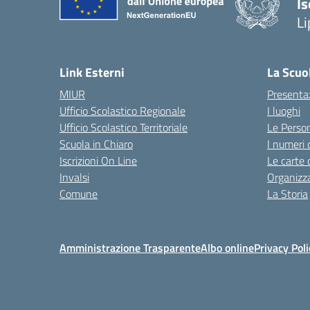
Is
Li
Link Esterni
La Scuo
MIUR
Presenta
Ufficio Scolastico Regionale
I luoghi
Ufficio Scolastico Territoriale
Le Perso
Scuola in Chiaro
I numeri 
Iscrizioni On Line
Le carte 
Invalsi
Organizz
Comune
La Storia
Amministrazione Trasparente
Albo online
Privacy Poli