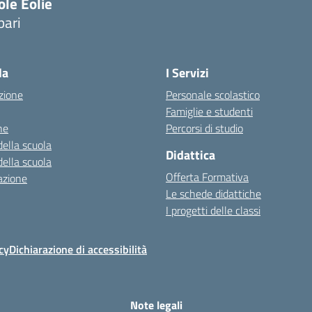
ole Eolie
pari
la
I Servizi
zione
Personale scolastico
Famiglie e studenti
ne
Percorsi di studio
della scuola
Didattica
della scuola
Offerta Formativa
azione
Le schede didattiche
I progetti delle classi
cy
Dichiarazione di accessibilità
Note legali