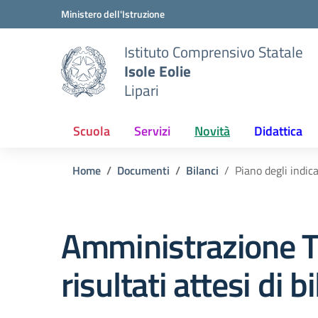
Vai ai contenuti
Vai al menu di navigazione
Vai al footer
Ministero dell'Istruzione
Istituto Comprensivo Statale
Isole Eolie
Lipari
Scuola
Servizi
Novità
Didattica
Home
Documenti
Bilanci
Piano degli indica
Amministrazione T
risultati attesi di b