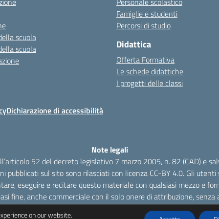
zione
Personale scolastico
Famiglie e studenti
ne
Percorsi di studio
della scuola
Didattica
della scuola
Offerta Formativa
azione
Le schede didattiche
I progetti delle classi
cy
Dichiarazione di accessibilità
Note legali
dell’articolo 52 del decreto legislativo 7 marzo 2005, n. 82 (CAD) e s
oni pubblicati sul sito sono rilasciati con licenza CC-BY 4.0. Gli utenti s
tare, eseguire e recitare questo materiale con qualsiasi mezzo e form
iasi fine, anche commerciale con il solo onere di attribuzione, senza a
experience on our website.