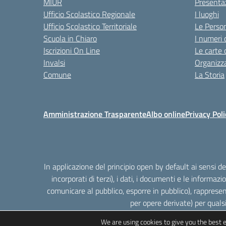
MIUR
Presenta
Ufficio Scolastico Regionale
I luoghi
Ufficio Scolastico Territoriale
Le Perso
Scuola in Chiaro
I numeri 
Iscrizioni On Line
Le carte 
Invalsi
Organizz
Comune
La Storia
Amministrazione Trasparente
Albo online
Privacy Poli
In applicazione del principio open by default ai sensi 
incorporati di terzi), i dati, i documenti e le informazi
comunicare al pubblico, esporre in pubblico), rappresen
per opere derivate) per quals
We are using cookies to give you the best 