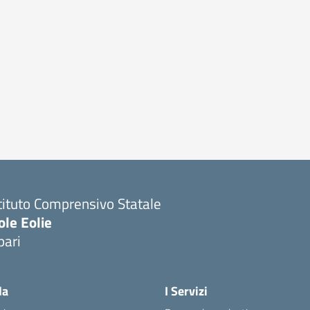
tituto Comprensivo Statale
ole Eolie
pari
la
I Servizi