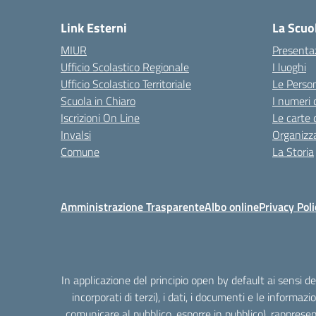
Link Esterni
La Scuo
MIUR
Presenta
Ufficio Scolastico Regionale
I luoghi
Ufficio Scolastico Territoriale
Le Perso
Scuola in Chiaro
I numeri 
Iscrizioni On Line
Le carte 
Invalsi
Organizz
Comune
La Storia
Amministrazione Trasparente
Albo online
Privacy Poli
In applicazione del principio open by default ai sensi 
incorporati di terzi), i dati, i documenti e le informazi
comunicare al pubblico, esporre in pubblico), rappresen