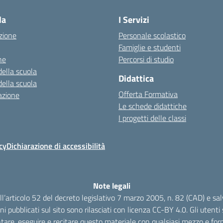
la
I Servizi
zione
Personale scolastico
Famiglie e studenti
ne
Percorsi di studio
della scuola
Didattica
della scuola
Offerta Formativa
azione
Le schede didattiche
I progetti delle classi
cy
Dichiarazione di accessibilità
Note legali
dell’articolo 52 del decreto legislativo 7 marzo 2005, n. 82 (CAD) e s
oni pubblicati sul sito sono rilasciati con licenza CC-BY 4.0. Gli utenti s
tare, eseguire e recitare questo materiale con qualsiasi mezzo e form