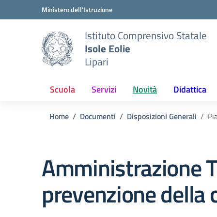
Vai ai contenuti
Vai al menu di navigazione
Vai al footer
Ministero dell'Istruzione
Istituto Comprensivo Statale
Isole Eolie
Lipari
Scuola
Servizi
Novità
Didattica
Home
Documenti
Disposizioni Generali
Pi
Amministrazione T
prevenzione della 