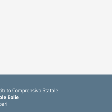
tituto Comprensivo Statale
ole Eolie
pari