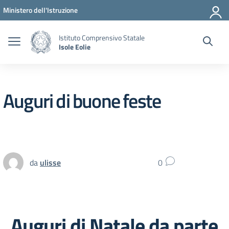
Vai ai contenuti
Vai al menu di navigazione
Vai al footer
Ministero dell'Istruzione
Istituto Comprensivo Statale
Isole Eolie
Auguri di buone feste
da
ulisse
0
Auguri di Natale da parte