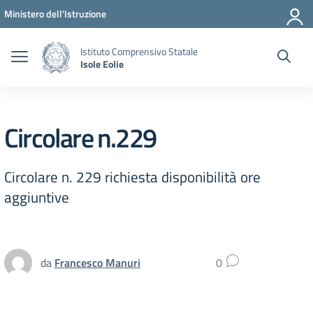
Vai ai contenuti
Vai al menu di navigazione
Vai al footer
Ministero dell'Istruzione
Istituto Comprensivo Statale
Isole Eolie
Circolare n.229
Circolare n. 229 richiesta disponibilità ore
aggiuntive
da
Francesco Manuri
0