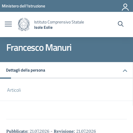
Vai ai contenuti
Vai al menu di navigazione
Vai al footer
Ministero dell'Istruzione
Istituto Comprensivo Statale
Isole Eolie
Francesco Manuri
Dettagli della persona
Articoli
Pubblicato:
21.07.2026
-
Revisione:
21.07.2026