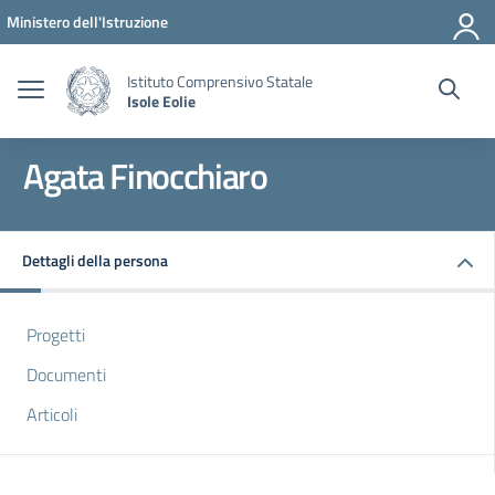
Vai ai contenuti
Vai al menu di navigazione
Vai al footer
Ministero dell'Istruzione
Istituto Comprensivo Statale
Isole Eolie
Agata Finocchiaro
Dettagli della persona
Progetti
Documenti
Articoli