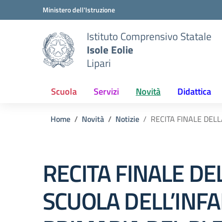
Vai ai contenuti
Vai al menu di navigazione
Vai al footer
Ministero dell'Istruzione
Istituto Comprensivo Statale
Isole Eolie
Lipari
Scuola
Servizi
Novità
Didattica
Home
Novità
Notizie
RECITA FINALE DELL
RECITA FINALE DE
SCUOLA DELL’INFA