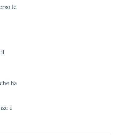
erso le
il
 che ha
nze e