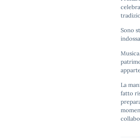
celebra
tradizio
Sono sta
indossa
Musica,
patrimo
apparte
La mani
fatto ri
prepara
momento
collabo