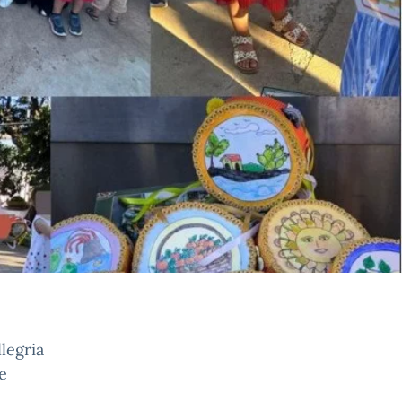
legria
e