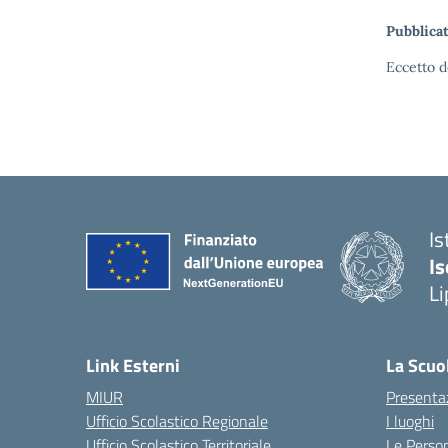
Pubblicat
Eccetto d
Is
Is
Li
Link Esterni
La Scuo
MIUR
Presenta
Ufficio Scolastico Regionale
I luoghi
Ufficio Scolastico Territoriale
Le Perso