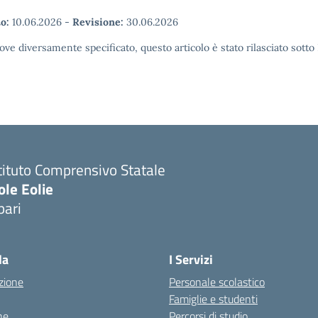
o:
10.06.2026
-
Revisione:
30.06.2026
ove diversamente specificato, questo articolo è stato rilasciato sott
tituto Comprensivo Statale
ole Eolie
pari
la
I Servizi
zione
Personale scolastico
Famiglie e studenti
ne
Percorsi di studio