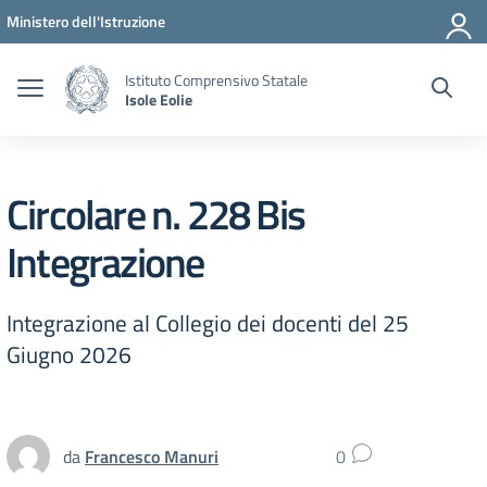
Vai ai contenuti
Vai al menu di navigazione
Vai al footer
Ministero dell'Istruzione
Istituto Comprensivo Statale
Isole Eolie
Circolare n. 228 Bis
Integrazione
Integrazione al Collegio dei docenti del 25
Giugno 2026
da
Francesco Manuri
0