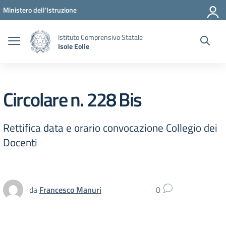
Vai ai contenuti
Vai al menu di navigazione
Vai al footer
Ministero dell'Istruzione
Istituto Comprensivo Statale
Isole Eolie
Circolare n. 228 Bis
Rettifica data e orario convocazione Collegio dei
Docenti
da
Francesco Manuri
0