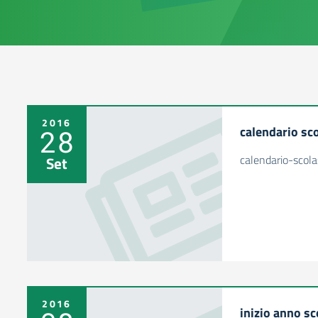
2016
calendario sc
28
calendario-scol
Set
2016
inizio anno sc