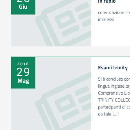
in ruolo
Giu
convocazione co
immessi
2016
Esami trinity
29
Si è concluso co
Mag
lingua inglese or
Comprensivo Lipar
TRINITY COLLEGE
partecipanti di co
da tale […]