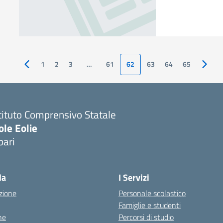
1
2
3
…
61
62
63
64
65
Pagina precedente
Pagina
tituto Comprensivo Statale
ole Eolie
pari
la
I Servizi
zione
Personale scolastico
Famiglie e studenti
ne
Percorsi di studio