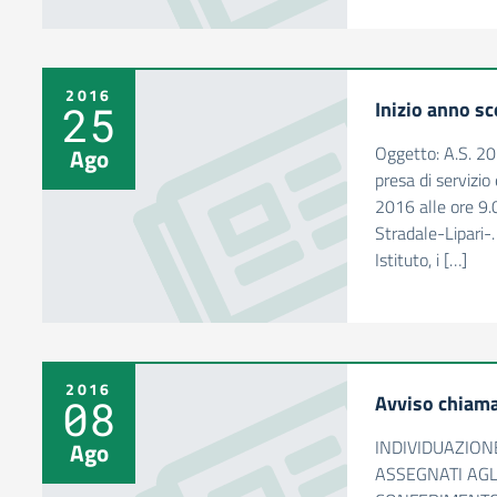
2016
Inizio anno s
25
Oggetto: A.S. 20
Ago
presa di servizio
2016 alle ore 9.
Stradale-Lipari-. 
Istituto, i […]
2016
Avviso chiama
08
INDIVIDUAZION
Ago
ASSEGNATI AGLI