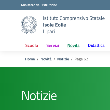
Vai ai contenuti
Vai al menu di navigazione
Vai al footer
Ministero dell'Istruzione
Istituto Comprensivo Statale
Isole Eolie
Lipari
Scuola
Servizi
Novità
Didattica
Home
Novità
Notizie
Page 62
Notizie