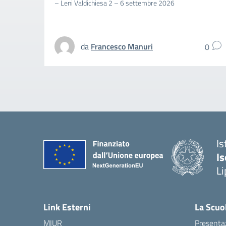
– Leni Valdichiesa 2 – 6 settembre 2026
da
Francesco Manuri
0
Is
Is
Li
Link Esterni
La Scuo
MIUR
Presenta