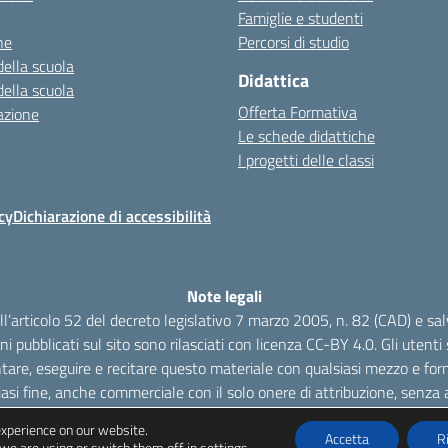
Famiglie e studenti
ne
Percorsi di studio
della scuola
Didattica
della scuola
Offerta Formativa
azione
Le schede didattiche
I progetti delle classi
cy
Dichiarazione di accessibilità
Note legali
dell’articolo 52 del decreto legislativo 7 marzo 2005, n. 82 (CAD) e s
oni pubblicati sul sito sono rilasciati con licenza CC-BY 4.0. Gli utenti s
tare, eseguire e recitare questo materiale con qualsiasi mezzo e form
iasi fine, anche commerciale con il solo onere di attribuzione, senza a
experience on our website.
Accetta
R
we are using or switch them off in
settings
.