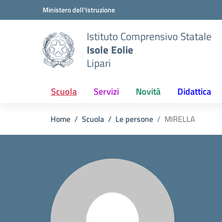
Vai ai contenuti
Vai al menu di navigazione
Vai al footer
Ministero dell'Istruzione
Istituto Comprensivo Statale
Isole Eolie
Lipari
Scuola
Servizi
Novità
Didattica
Home
Scuola
Le persone
MIRELLA