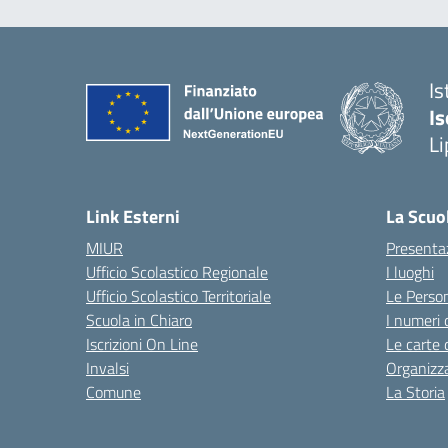
Is
Is
Li
Link Esterni
La Scuo
MIUR
Presenta
Ufficio Scolastico Regionale
I luoghi
Ufficio Scolastico Territoriale
Le Perso
Scuola in Chiaro
I numeri 
Iscrizioni On Line
Le carte 
Invalsi
Organizz
Comune
La Storia