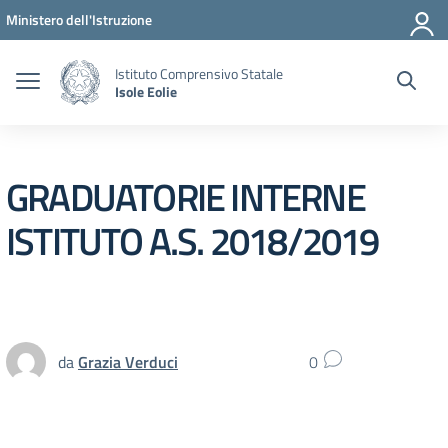
Vai ai contenuti
Vai al menu di navigazione
Vai al footer
Ministero dell'Istruzione
Istituto Comprensivo Statale
Isole Eolie
GRADUATORIE INTERNE
ISTITUTO A.S. 2018/2019
da
Grazia Verduci
0