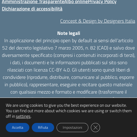
Amministrazione Trasparente
Albo online
Privacy Policy
Dichiarazione di accessibilità
Concept & Design by Designers Italia
Note legali
In applicazione del principio open by default ai sensi dell’articolo
52 del decreto legislativo 7 marzo 2005, n. 82 (CAD) e salvo dove
diversamente specificato (compresi i contenuti incorporati di terzi),
i dati, i documenti e le informazioni pubblicati sul sito sono
rilasciati con licenza CC-BY 4.0. Gli utenti sono quindi liberi di
condividere (riprodurre, distribuire, comunicare al pubblico, esporre
in pubblico), rappresentare, eseguire e recitare questo materiale
con qualsiasi mezzo e formato e modificare (trasformare il
materiale e utilizzarlo per opere derivate) per qualsiasi fine, anche
We are using cookies to give you the best experience on our website.
commerciale con il solo onere di attribuzione, senza apporre
You can find out more about which cookies we are using or switch them
restrizioni aggiuntive.
off in
settings
.
Close GDPR Cookie Ba
Accetta
Rifiuta
Impostazioni