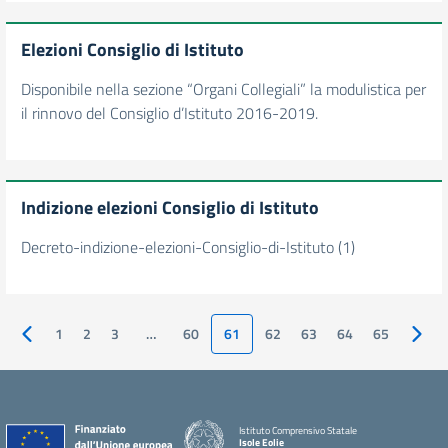
Elezioni Consiglio di Istituto
Disponibile nella sezione “Organi Collegiali” la modulistica per
il rinnovo del Consiglio d’Istituto 2016-2019.
Indizione elezioni Consiglio di Istituto
Decreto-indizione-elezioni-Consiglio-di-Istituto (1)
1
2
3
…
60
61
62
63
64
65
Pagina precedente
Pagin
Istituto Comprensivo Statale
Isole Eolie