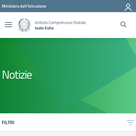
Vai ai contenuti
Vai al menu di navigazione
Vai al footer
Ministero dell'Istruzione
Istituto Comprensivo Statale
Isole Eolie
Notizie
FILTRI