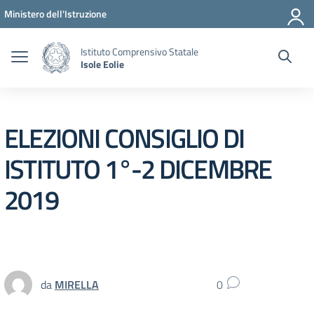
Vai ai contenuti
Vai al menu di navigazione
Vai al footer
Ministero dell'Istruzione
Istituto Comprensivo Statale
Isole Eolie
ELEZIONI CONSIGLIO DI
ISTITUTO 1°-2 DICEMBRE
2019
da
MIRELLA
0