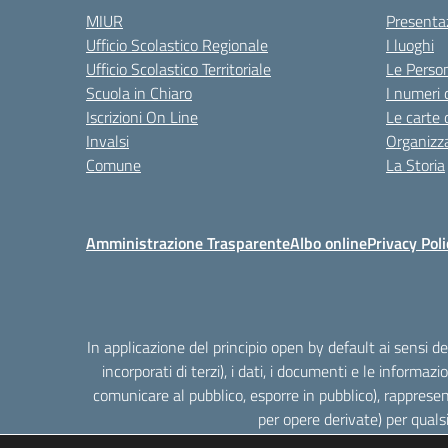
MIUR
Presenta
Ufficio Scolastico Regionale
I luoghi
Ufficio Scolastico Territoriale
Le Perso
Scuola in Chiaro
I numeri 
Iscrizioni On Line
Le carte 
Invalsi
Organizz
Comune
La Storia
Amministrazione Trasparente
Albo online
Privacy Poli
In applicazione del principio open by default ai sensi 
incorporati di terzi), i dati, i documenti e le informazi
comunicare al pubblico, esporre in pubblico), rappresen
per opere derivate) per quals