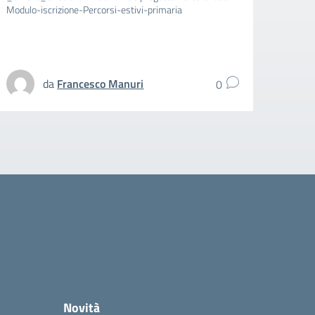
Modulo-iscrizione-Percorsi-estivi-primaria
aggiun
spezz
UFFIC
da
Francesco Manuri
0
Novità