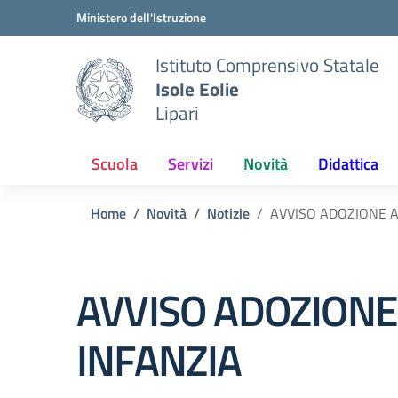
Vai ai contenuti
Vai al menu di navigazione
Vai al footer
Ministero dell'Istruzione
Istituto Comprensivo Statale
Isole Eolie
Lipari
Scuola
Servizi
Novità
Didattica
Home
Novità
Notizie
AVVISO ADOZIONE 
AVVISO ADOZION
INFANZIA