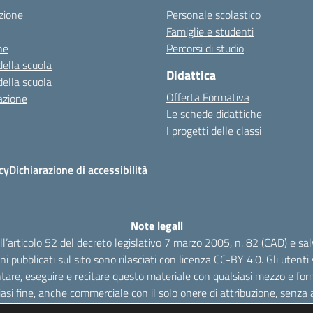
zione
Personale scolastico
Famiglie e studenti
ne
Percorsi di studio
della scuola
Didattica
della scuola
Offerta Formativa
azione
Le schede didattiche
I progetti delle classi
cy
Dichiarazione di accessibilità
Note legali
dell’articolo 52 del decreto legislativo 7 marzo 2005, n. 82 (CAD) e s
oni pubblicati sul sito sono rilasciati con licenza CC-BY 4.0. Gli utenti s
tare, eseguire e recitare questo materiale con qualsiasi mezzo e form
iasi fine, anche commerciale con il solo onere di attribuzione, senza a