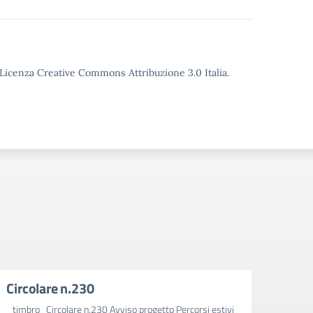
o Licenza Creative Commons Attribuzione 3.0 Italia.
Circolare n.230
Circ
_timbro_Circolare n.230 Avviso progetto Percorsi estivi
_timbr