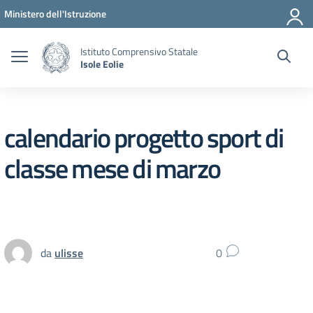
Vai ai contenuti
Vai al menu di navigazione
Vai al footer
Ministero dell'Istruzione
Istituto Comprensivo Statale
Isole Eolie
calendario progetto sport di
classe mese di marzo
da
ulisse
0