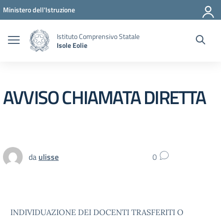
Vai ai contenuti
Vai al menu di navigazione
Vai al footer
Ministero dell'Istruzione
Istituto Comprensivo Statale
Isole Eolie
AVVISO CHIAMATA DIRETTA
da
ulisse
0
INDIVIDUAZIONE DEI DOCENTI TRASFERITI O