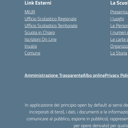
Link Esterni
La Scuo
MIUR
Presenta
Ufficio Scolastico Regionale
I luoghi
Ufficio Scolastico Territoriale
Le Perso
Scuola in Chiaro
I numeri 
Iscrizioni On Line
Le carte 
Invalsi
Organizz
Comune
La Storia
Amministrazione Trasparente
Albo online
Privacy Poli
In applicazione del principio open by default ai sensi 
incorporati di terzi), i dati, i documenti e le informazi
comunicare al pubblico, esporre in pubblico), rappresen
per opere derivate) per quals