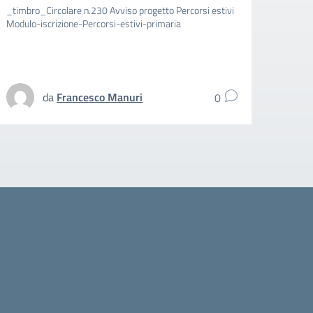
_timbro_Circolare n.230 Avviso progetto Percorsi estivi
_timbr
Modulo-iscrizione-Percorsi-estivi-primaria
aggiun
spezz
UFFIC
da
Francesco Manuri
0