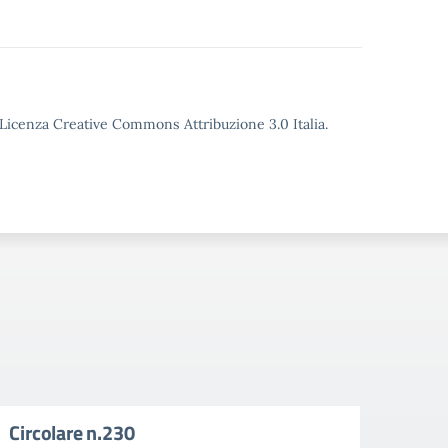
o Licenza Creative Commons Attribuzione 3.0 Italia.
Circolare n.230
Circ