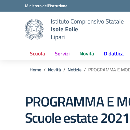
Vai ai contenuti
Vai al menu di navigazione
Vai al footer
Ministero dell'Istruzione
Istituto Comprensivo Statale
Isole Eolie
Lipari
Scuola
Servizi
Novità
Didattica
Home
Novità
Notizie
PROGRAMMA E MODUL
PROGRAMMA E MO
Scuole estate 2021