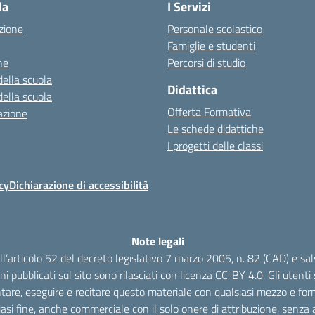
la
I Servizi
zione
Personale scolastico
Famiglie e studenti
ne
Percorsi di studio
della scuola
Didattica
della scuola
Offerta Formativa
azione
Le schede didattiche
I progetti delle classi
cy
Dichiarazione di accessibilità
Note legali
dell’articolo 52 del decreto legislativo 7 marzo 2005, n. 82 (CAD) e s
oni pubblicati sul sito sono rilasciati con licenza CC-BY 4.0. Gli utenti s
tare, eseguire e recitare questo materiale con qualsiasi mezzo e form
iasi fine, anche commerciale con il solo onere di attribuzione, senza a