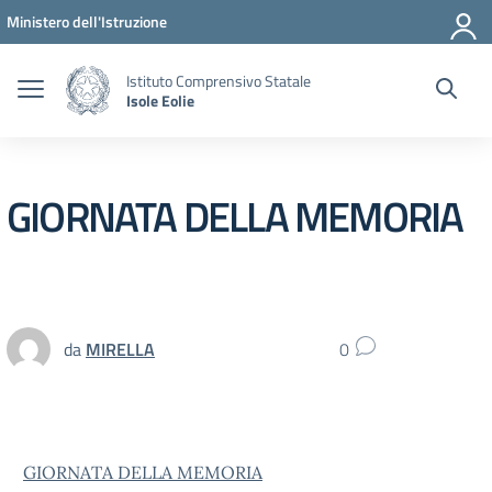
Vai ai contenuti
Vai al menu di navigazione
Vai al footer
Ministero dell'Istruzione
Istituto Comprensivo Statale
Isole Eolie
GIORNATA DELLA MEMORIA
da
MIRELLA
0
GIORNATA DELLA MEMORIA