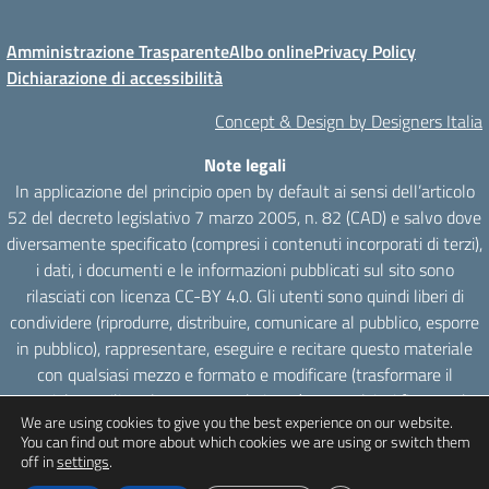
Amministrazione Trasparente
Albo online
Privacy Policy
Dichiarazione di accessibilità
Concept & Design by Designers Italia
Note legali
In applicazione del principio open by default ai sensi dell’articolo
52 del decreto legislativo 7 marzo 2005, n. 82 (CAD) e salvo dove
diversamente specificato (compresi i contenuti incorporati di terzi),
i dati, i documenti e le informazioni pubblicati sul sito sono
rilasciati con licenza CC-BY 4.0. Gli utenti sono quindi liberi di
condividere (riprodurre, distribuire, comunicare al pubblico, esporre
in pubblico), rappresentare, eseguire e recitare questo materiale
con qualsiasi mezzo e formato e modificare (trasformare il
materiale e utilizzarlo per opere derivate) per qualsiasi fine, anche
We are using cookies to give you the best experience on our website.
commerciale con il solo onere di attribuzione, senza apporre
You can find out more about which cookies we are using or switch them
restrizioni aggiuntive.
off in
settings
.