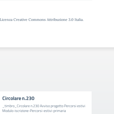
o Licenza Creative Commons Attribuzione 3.0 Italia.
Circolare n.230
Circ
_timbro_Circolare n.230 Avviso progetto Percorsi estivi
_timbr
Modulo-iscrizione-Percorsi-estivi-primaria
aggiun