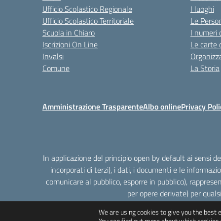
Ufficio Scolastico Regionale
I luoghi
Ufficio Scolastico Territoriale
Le Perso
Scuola in Chiaro
I numeri 
Iscrizioni On Line
Le carte 
Invalsi
Organizz
Comune
La Storia
Amministrazione Trasparente
Albo online
Privacy Poli
In applicazione del principio open by default ai sensi 
incorporati di terzi), i dati, i documenti e le informazi
comunicare al pubblico, esporre in pubblico), rappresen
per opere derivate) per quals
We are using cookies to give you the best 
You can find out more about which cookies 