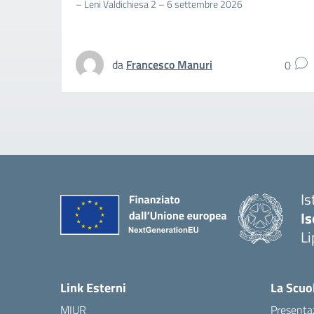
– Leni Valdichiesa 2 – 6 settembre 2026
da
Francesco Manuri
0
Is
Is
Li
Link Esterni
La Scuo
MIUR
Presenta