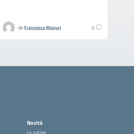
spezz
UFFIC
da
Francesco Manuri
0
Novità
Le notizie