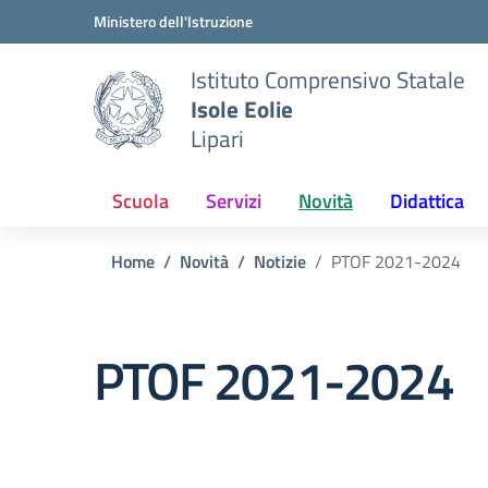
Vai ai contenuti
Vai al menu di navigazione
Vai al footer
Ministero dell'Istruzione
Istituto Comprensivo Statale
Isole Eolie
Lipari
Scuola
Servizi
Novità
Didattica
Home
Novità
Notizie
PTOF 2021-2024
PTOF 2021-2024