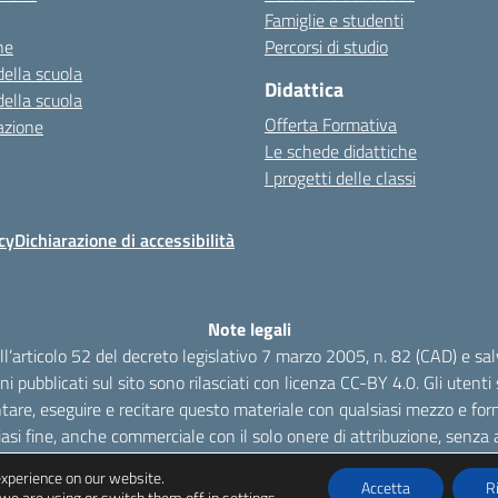
Famiglie e studenti
ne
Percorsi di studio
della scuola
Didattica
della scuola
Offerta Formativa
azione
Le schede didattiche
I progetti delle classi
cy
Dichiarazione di accessibilità
Note legali
dell’articolo 52 del decreto legislativo 7 marzo 2005, n. 82 (CAD) e s
oni pubblicati sul sito sono rilasciati con licenza CC-BY 4.0. Gli utenti s
tare, eseguire e recitare questo materiale con qualsiasi mezzo e form
iasi fine, anche commerciale con il solo onere di attribuzione, senza a
experience on our website.
Accetta
R
we are using or switch them off in
settings
.