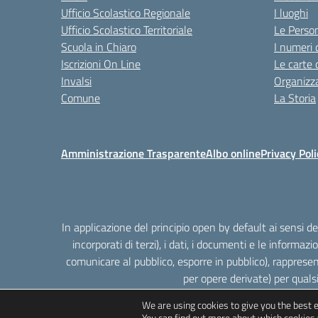
Ufficio Scolastico Regionale
I luoghi
Ufficio Scolastico Territoriale
Le Perso
Scuola in Chiaro
I numeri 
Iscrizioni On Line
Le carte 
Invalsi
Organizz
Comune
La Storia
Amministrazione Trasparente
Albo online
Privacy Poli
In applicazione del principio open by default ai sensi 
incorporati di terzi), i dati, i documenti e le informazi
comunicare al pubblico, esporre in pubblico), rappresen
per opere derivate) per quals
We are using cookies to give you the best 
You can find out more about which cookies 