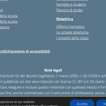
Famiglie e studenti
ne
Percorsi di studio
della scuola
Didattica
della scuola
Offerta Formativa
azione
Le schede didattiche
I progetti delle classi
cy
Dichiarazione di accessibilità
Note legali
dell’articolo 52 del decreto legislativo 7 marzo 2005, n. 82 (CAD) e s
oni pubblicati sul sito sono rilasciati con licenza CC-BY 4.0. Gli utenti s
tare, eseguire e recitare questo materiale con qualsiasi mezzo e form
iasi fine, anche commerciale con il solo onere di attribuzione, senza a
experience on our website.
Accetta
R
we are using or switch them off in
settings
.