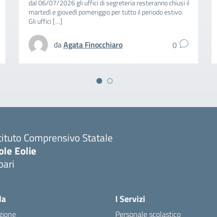
dal 06/07/2026 gli uffici di segreteria resteranno chiusi il
martedì e giovedì pomeriggio per tutto il periodo estivo.
Gli uffici […]
da
Agata Finocchiaro
0
tituto Comprensivo Statale
ole Eolie
pari
la
I Servizi
zione
Personale scolastico