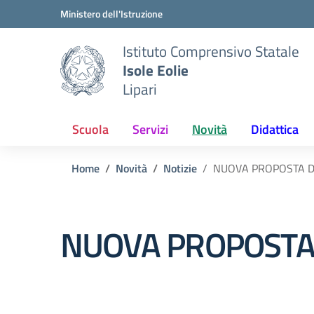
Vai ai contenuti
Vai al menu di navigazione
Vai al footer
Ministero dell'Istruzione
Istituto Comprensivo Statale
Isole Eolie
Lipari
Scuola
Servizi
Novità
Didattica
Home
Novità
Notizie
NUOVA PROPOSTA DID
NUOVA PROPOSTA D