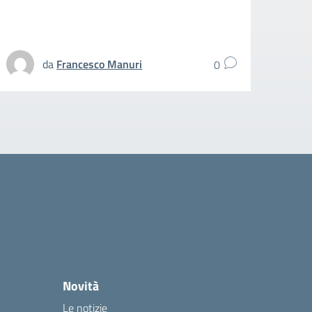
spezz
UFFIC
da
Francesco Manuri
0
Novità
Le notizie