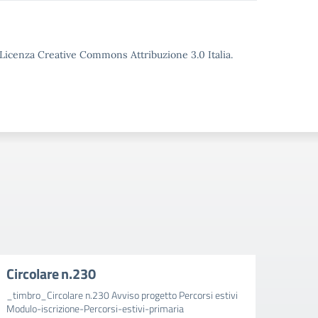
o Licenza Creative Commons Attribuzione 3.0 Italia.
Circolare n.230
Circ
_timbro_Circolare n.230 Avviso progetto Percorsi estivi
_timbr
Modulo-iscrizione-Percorsi-estivi-primaria
aggiun