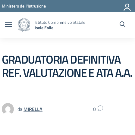
Vai ai contenuti
Vai al menu di navigazione
Vai al footer
Ministero dell'Istruzione
Istituto Comprensivo Statale
Isole Eolie
GRADUATORIA DEFINITIVA
REF. VALUTAZIONE E ATA A.A.
da
MIRELLA
0