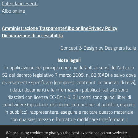
Calendario eventi
Albo online
Amministrazione Trasparente
Albo online
Privacy Policy
Dichiarazione di accessibilità
Concept & Design by Designers Italia
Note legali
In applicazione del principio open by default ai sensi dell’articolo
52 del decreto legislativo 7 marzo 2005, n. 82 (CAD) e salvo dove
diversamente specificato (compresi i contenuti incorporati di terzi),
i dati, i documenti e le informazioni pubblicati sul sito sono
rilasciati con licenza CC-BY 4.0. Gli utenti sono quindi liberi di
condividere (riprodurre, distribuire, comunicare al pubblico, esporre
in pubblico), rappresentare, eseguire e recitare questo materiale
con qualsiasi mezzo e formato e modificare (trasformare il
materiale e utilizzarlo per opere derivate) per qualsiasi fine, anche
We are using cookies to give you the best experience on our website.
commerciale con il solo onere di attribuzione, senza apporre