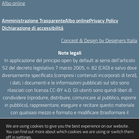
Albo online
Amministrazione Trasparente
Albo online
Privacy Policy
Dichiarazione di accessibilità
Concept & Design by Designers Italia
Note legali
In applicazione del principio open by default ai sensi dell’articolo
52 del decreto legislativo 7 marzo 2005, n. 82 (CAD) e salvo dove
diversamente specificato (compresi i contenuti incorporati di terzi),
i dati, i documenti e le informazioni pubblicati sul sito sono
rilasciati con licenza CC-BY 4.0. Gli utenti sono quindi liberi di
condividere (riprodurre, distribuire, comunicare al pubblico, esporre
in pubblico), rappresentare, eseguire e recitare questo materiale
con qualsiasi mezzo e formato e modificare (trasformare il
materiale e utilizzarlo per opere derivate) per qualsiasi fine, anche
We are using cookies to give you the best experience on our website.
commerciale con il solo onere di attribuzione, senza apporre
You can find out more about which cookies we are using or switch them
restrizioni aggiuntive.
off in
settings
.