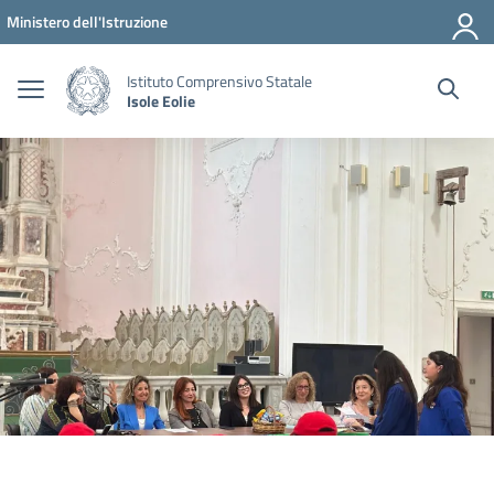
Vai ai contenuti
Vai al menu di navigazione
Vai al footer
Ministero dell'Istruzione
Istituto Comprensivo Statale
Isole Eolie