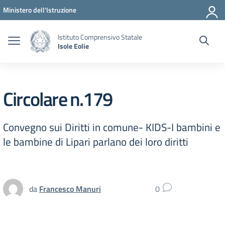
Vai ai contenuti
Vai al menu di navigazione
Vai al footer
Ministero dell'Istruzione
Istituto Comprensivo Statale
Isole Eolie
Circolare n.179
Convegno sui Diritti in comune- KIDS-I bambini e
le bambine di Lipari parlano dei loro diritti
da
Francesco Manuri
0