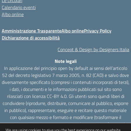
Le circolari
Calendario eventi
Albo online
Amministrazione Trasparente
Albo online
Privacy Policy
Dichiarazione di accessibilità
Concept & Design by Designers Italia
Note legali
In applicazione del principio open by default ai sensi dell’articolo
52 del decreto legislativo 7 marzo 2005, n. 82 (CAD) e salvo dove
diversamente specificato (compresi i contenuti incorporati di terzi),
i dati, i documenti e le informazioni pubblicati sul sito sono
rilasciati con licenza CC-BY 4.0. Gli utenti sono quindi liberi di
condividere (riprodurre, distribuire, comunicare al pubblico, esporre
in pubblico), rappresentare, eseguire e recitare questo materiale
con qualsiasi mezzo e formato e modificare (trasformare il
materiale e utilizzarlo per opere derivate) per qualsiasi fine, anche
We are using cookies to give you the best experience on our website.