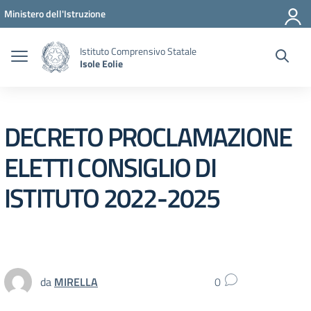
Vai ai contenuti
Vai al menu di navigazione
Vai al footer
Ministero dell'Istruzione
Istituto Comprensivo Statale
Isole Eolie
DECRETO PROCLAMAZIONE
ELETTI CONSIGLIO DI
ISTITUTO 2022-2025
da
MIRELLA
0