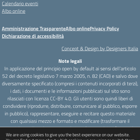
Calendario eventi
Albo online
Amministrazione Trasparente
Albo online
Privacy Policy
Dichiarazione di accessibilità
Concept & Design by Designers Italia
Note legali
In applicazione del principio open by default ai sensi dell’articolo
52 del decreto legislativo 7 marzo 2005, n. 82 (CAD) e salvo dove
diversamente specificato (compresi i contenuti incorporati di terzi),
i dati, i documenti e le informazioni pubblicati sul sito sono
rilasciati con licenza CC-BY 4.0. Gli utenti sono quindi liberi di
condividere (riprodurre, distribuire, comunicare al pubblico, esporre
in pubblico), rappresentare, eseguire e recitare questo materiale
con qualsiasi mezzo e formato e modificare (trasformare il
materiale e utilizzarlo per opere derivate) per qualsiasi fine, anche
We are using cookies to give you the best experience on our website.
commerciale con il solo onere di attribuzione, senza apporre