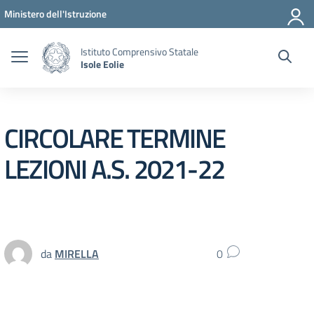
Vai ai contenuti
Vai al menu di navigazione
Vai al footer
Ministero dell'Istruzione
Istituto Comprensivo Statale
Isole Eolie
CIRCOLARE TERMINE
LEZIONI A.S. 2021-22
da
MIRELLA
0