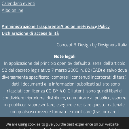
Calendario eventi
Albo online
Amministrazione Trasparente
Albo online
Privacy Policy
Dichiarazione di accessibilità
Concept & Design by Designers Italia
Note legali
In applicazione del principio open by default ai sensi dell’articolo
52 del decreto legislativo 7 marzo 2005, n. 82 (CAD) e salvo dove
diversamente specificato (compresi i contenuti incorporati di terzi),
i dati, i documenti e le informazioni pubblicati sul sito sono
rilasciati con licenza CC-BY 4.0. Gli utenti sono quindi liberi di
condividere (riprodurre, distribuire, comunicare al pubblico, esporre
in pubblico), rappresentare, eseguire e recitare questo materiale
con qualsiasi mezzo e formato e modificare (trasformare il
materiale e utilizzarlo per opere derivate) per qualsiasi fine, anche
We are using cookies to give you the best experience on our website.
commerciale con il solo onere di attribuzione, senza apporre