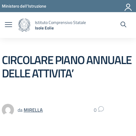
Vai ai contenuti
Vai al menu di navigazione
Vai al footer
Ministero dell'Istruzione
Istituto Comprensivo Statale
Isole Eolie
CIRCOLARE PIANO ANNUALE
DELLE ATTIVITA’
da
MIRELLA
0