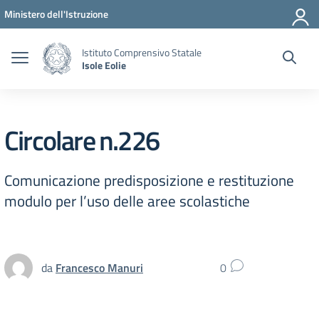
Vai ai contenuti
Vai al menu di navigazione
Vai al footer
Ministero dell'Istruzione
Istituto Comprensivo Statale
Isole Eolie
Circolare n.226
Comunicazione predisposizione e restituzione
modulo per l’uso delle aree scolastiche
da
Francesco Manuri
0