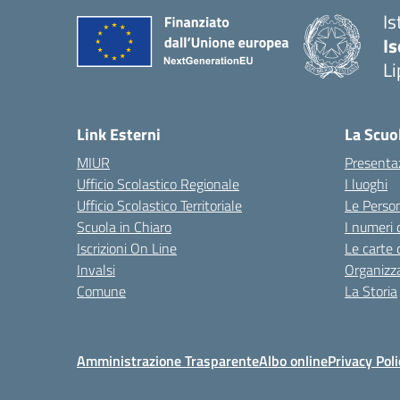
Is
Is
Li
Link Esterni
La Scuo
MIUR
Presenta
Ufficio Scolastico Regionale
I luoghi
Ufficio Scolastico Territoriale
Le Perso
Scuola in Chiaro
I numeri 
Iscrizioni On Line
Le carte 
Invalsi
Organizz
Comune
La Storia
Amministrazione Trasparente
Albo online
Privacy Poli