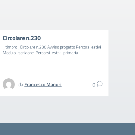
Circolare n.230
Circ
_timbro_Circolare n.230 Avviso progetto Percorsi estivi
_timbr
Modulo-iscrizione-Percorsi-estivi-primaria
aggiun
spezz
UFFIC
da
Francesco Manuri
0