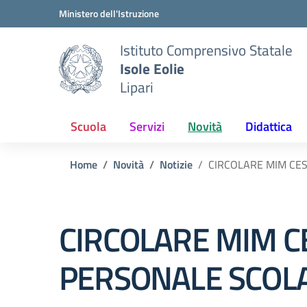
Vai ai contenuti
Vai al menu di navigazione
Vai al footer
Ministero dell'Istruzione
Istituto Comprensivo Statale
Isole Eolie
Lipari
Scuola
Servizi
Novità
Didattica
Home
Novità
Notizie
CIRCOLARE MIM CES
CIRCOLARE MIM C
PERSONALE SCOLA