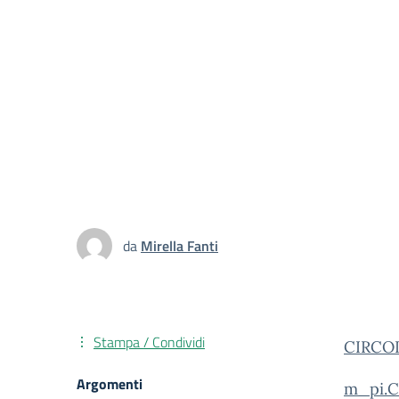
da
Mirella Fanti
Stampa / Condividi
CI
RCOL
Argomenti
m_pi.