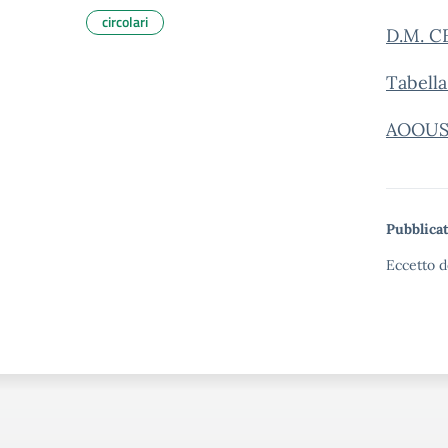
circolari
D.M. C
Tabella
AOOUS
Pubblicat
Eccetto d