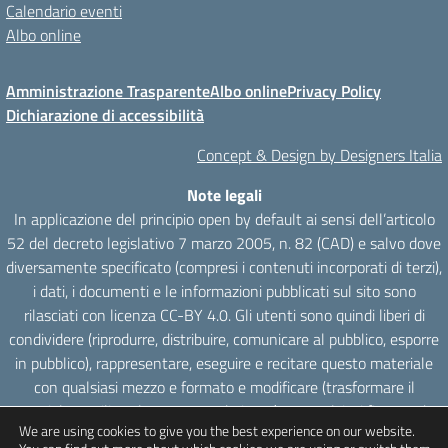
Calendario eventi
Albo online
Amministrazione Trasparente
Albo online
Privacy Policy
Dichiarazione di accessibilità
Concept & Design by Designers Italia
Note legali
In applicazione del principio open by default ai sensi dell’articolo
52 del decreto legislativo 7 marzo 2005, n. 82 (CAD) e salvo dove
diversamente specificato (compresi i contenuti incorporati di terzi),
i dati, i documenti e le informazioni pubblicati sul sito sono
rilasciati con licenza CC-BY 4.0. Gli utenti sono quindi liberi di
condividere (riprodurre, distribuire, comunicare al pubblico, esporre
in pubblico), rappresentare, eseguire e recitare questo materiale
con qualsiasi mezzo e formato e modificare (trasformare il
materiale e utilizzarlo per opere derivate) per qualsiasi fine, anche
We are using cookies to give you the best experience on our website.
commerciale con il solo onere di attribuzione, senza apporre