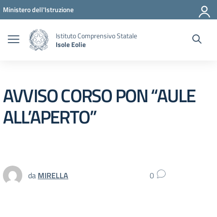
Vai ai contenuti
Vai al menu di navigazione
Vai al footer
Ministero dell'Istruzione
Istituto Comprensivo Statale
Isole Eolie
AVVISO CORSO PON “AULE
ALL’APERTO”
da
MIRELLA
0