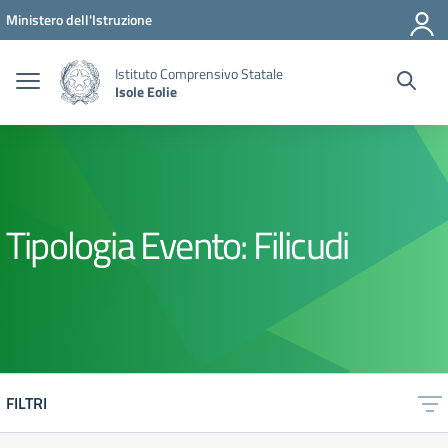
Vai ai contenuti
Vai al menu di navigazione
Vai al footer
Ministero dell'Istruzione
Istituto Comprensivo Statale
Isole Eolie
Tipologia Evento:
Filicudi
FILTRI