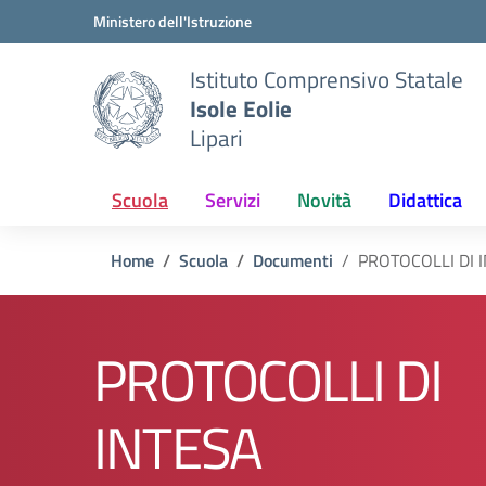
Vai ai contenuti
Vai al menu di navigazione
Vai al footer
Ministero dell'Istruzione
Istituto Comprensivo Statale
Isole Eolie
Lipari
Scuola
Servizi
Novità
Didattica
Home
Scuola
Documenti
PROTOCOLLI DI 
PROTOCOLLI DI
INTESA