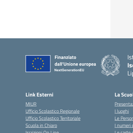
Is
Is
Li
Link Esterni
La Scuo
MIUR
Presenta
Ufficio Scolastico Regionale
I luoghi
Ufficio Scolastico Territoriale
Le Perso
Scuola in Chiaro
I numeri 
Iscrizioni On Line
Le carte 