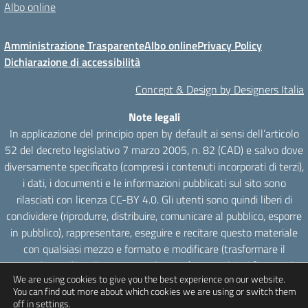
Albo online
Amministrazione Trasparente
Albo online
Privacy Policy
Dichiarazione di accessibilità
Concept & Design by Designers Italia
Note legali
In applicazione del principio open by default ai sensi dell’articolo
52 del decreto legislativo 7 marzo 2005, n. 82 (CAD) e salvo dove
diversamente specificato (compresi i contenuti incorporati di terzi),
i dati, i documenti e le informazioni pubblicati sul sito sono
rilasciati con licenza CC-BY 4.0. Gli utenti sono quindi liberi di
condividere (riprodurre, distribuire, comunicare al pubblico, esporre
in pubblico), rappresentare, eseguire e recitare questo materiale
con qualsiasi mezzo e formato e modificare (trasformare il
materiale e utilizzarlo per opere derivate) per qualsiasi fine, anche
We are using cookies to give you the best experience on our website.
commerciale con il solo onere di attribuzione, senza apporre
You can find out more about which cookies we are using or switch them
restrizioni aggiuntive.
off in
settings
.