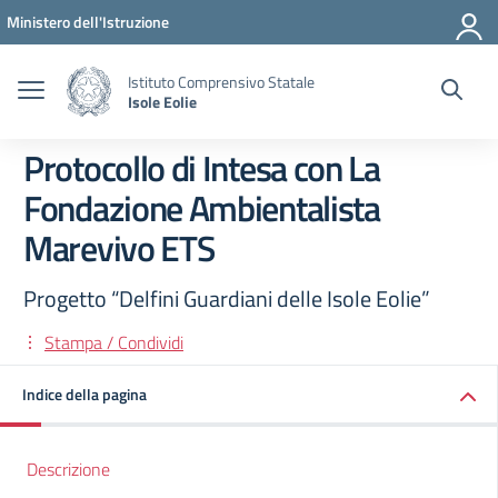
Vai ai contenuti
Vai al menu di navigazione
Vai al footer
Ministero dell'Istruzione
Istituto Comprensivo Statale
Isole Eolie
Protocollo di Intesa con La
Fondazione Ambientalista
Marevivo ETS
Progetto “Delfini Guardiani delle Isole Eolie”
Stampa / Condividi
Indice della pagina
Descrizione