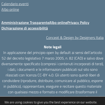
Calendario eventi
Albo online
Amministrazione Trasparente
Albo online
Privacy Policy
Dichiarazione di accessibilità
Concept & Design by Designers Italia
Note legali
In applicazione del principio open by default ai sensi dell’articolo
52 del decreto legislativo 7 marzo 2005, n. 82 (CAD) e salvo dove
diversamente specificato (compresi i contenuti incorporati di terzi),
i dati, i documenti e le informazioni pubblicati sul sito sono
rilasciati con licenza CC-BY 4.0. Gli utenti sono quindi liberi di
condividere (riprodurre, distribuire, comunicare al pubblico, esporre
in pubblico), rappresentare, eseguire e recitare questo materiale
con qualsiasi mezzo e formato e modificare (trasformare il
materiale e utilizzarlo per opere derivate) per qualsiasi fine, anche
We are using cookies to give you the best experience on our website.
commerciale con il solo onere di attribuzione, senza apporre